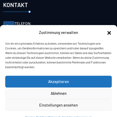
KONTAKT
TELEFON:
+49 7471 94715-0
Zustimmung verwalten
E-MAIL:
Um dir ein optimales Erlebnis zu bieten, verwenden wir Technologien wie
info@mk-systems.de
Cookies, um Geräteinformationen zu speichern und/oder darauf zuzugreifen.
Wenn du diesen Technologien zustimmst, können wir Daten wie das Surfverhalten
oder eindeutige IDs auf dieser Website verarbeiten. Wenn du deine Zustimmung
ANSCHRIFT:
nicht erteilst oder zurückziehst, können bestimmte Merkmale und Funktionen
MK-Systems GmbH
beeinträchtigt werden.
Walkenmühleweg 50 D-72379
Hechingen
Akzeptieren
Ablehnen
MENÜ
Einstellungen ansehen
Home
Cookie-Richtlinie
Datenschutzerklärung
Impressum