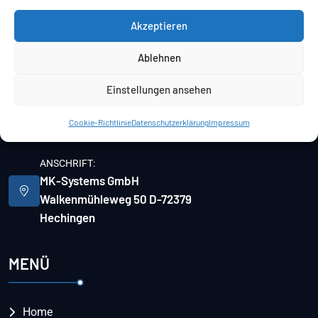
KONTAKT
Akzeptieren
Ablehnen
TELEFON:
+49 7471 94715-0
Einstellungen ansehen
E-MAIL:
Cookie-Richtlinie
Datenschutzerklärung
Impressum
info@mk-systems.de
ANSCHRIFT:
MK-Systems GmbH
Walkenmühleweg 50 D-72379
Hechingen
MENÜ
Home